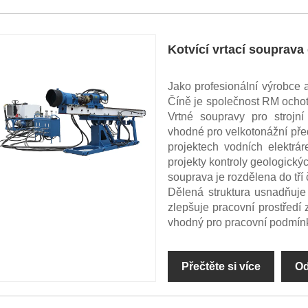
Kotvící vrtací souprava
Jako profesionální výrobce 
Číně je společnost RM ochot
Vrtné soupravy pro strojn
vhodné pro velkotonážní před
projektech vodních elektrár
projekty kontroly geologickýc
souprava je rozdělena do tří č
Dělená struktura usnadňuje 
zlepšuje pracovní prostřed
vhodný pro pracovní podmín
Přečtěte si více
Od