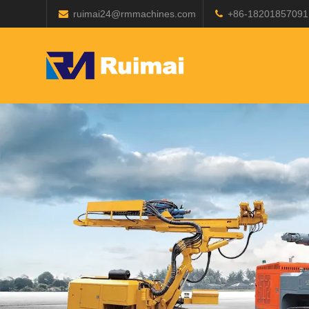
ruimai24@rmmachines.com
+86-18201857091