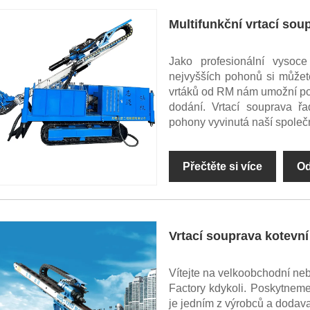
Multifunkční vrtací sou
Jako profesionální vysoce
nejvyšších pohonů si můžete
vrtáků od RM nám umožní po
dodání. Vrtací souprava řa
pohony vyvinutá naší společn
Přečtěte si více
Od
Vrtací souprava kotevní
Vítejte na velkoobchodní neb
Factory kdykoli. Poskytnem
je jedním z výrobců a dodava