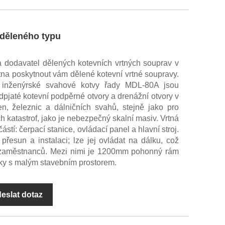
 děleného typu
a dodavatel dělených kotevních vrtných souprav v
na poskytnout vám dělené kotevní vrtné soupravy.
í inženýrské svahové kotvy řady MDL-80A jsou
pjaté kotevní podpěrné otvory a drenážní otvory v
en, železnic a dálničních svahů, stejně jako pro
h katastrof, jako je nebezpečný skalní masiv. Vrtná
ástí: čerpací stanice, ovládací panel a hlavní stroj.
přesun a instalaci; lze jej ovládat na dálku, což
í zaměstnanců. Mezi nimi je 1200mm pohonný rám
ky s malým stavebním prostorem.
eslat dotaz