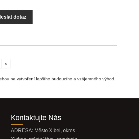
eslat dotaz
>
sebou na vytvoření lepšího budoucího a vzájemného výhod.
Kontaktujte Nás
ADRESA: Město Xibei, okres