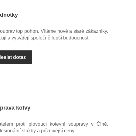
ednotky
ouprav top pohon. Vítáme nové a staré zákazníky,
ují a vytvářejí společně lepší budoucnost!
eslat dotaz
uprava kotvy
elem proti plovoucí kotevní soupravy v Číně.
ionální služby a příznivější ceny.