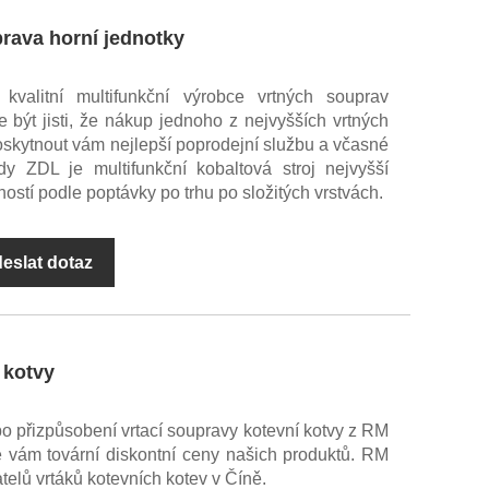
prava horní jednotky
 kvalitní multifunkční výrobce vrtných souprav
 být jisti, že nákup jednoho z nejvyšších vrtných
skytnout vám nejlepší poprodejní službu a včasné
dy ZDL je multifunkční kobaltová stroj nejvyšší
ostí podle poptávky po trhu po složitých vrstvách.
eslat dotaz
 kotvy
o přizpůsobení vrtací soupravy kotevní kotvy z RM
e vám tovární diskontní ceny našich produktů. RM
telů vrtáků kotevních kotev v Číně.