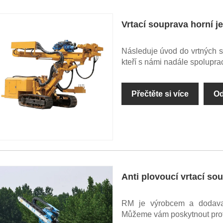
Vrtací souprava horní j
Následuje úvod do vrtných s
kteří s námi nadále spoluprac
Přečtěte si více
Od
Anti plovoucí vrtací so
RM je výrobcem a dodavat
Můžeme vám poskytnout profes