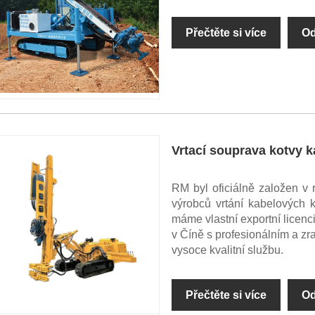
Přečtěte si více
Od
Vrtací souprava kotvy 
RM byl oficiálně založen v 
výrobců vrtání kabelových 
máme vlastní exportní licenc
v Číně s profesionálním a 
vysoce kvalitní službu.
Přečtěte si více
Od