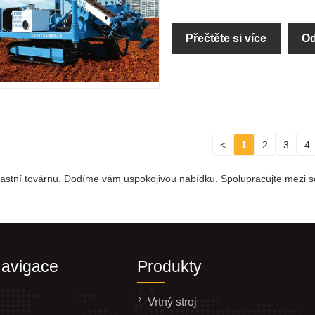
Přečtěte si více
Od
<
1
2
3
4
vlastní továrnu. Dodíme vám uspokojivou nabídku. Spolupracujte mezi 
Navigace
Produkty
Vrtný stroj