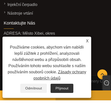
Injekční čerpadlo
Nástroje vrtání
Kontaktujte Nás
ADRESA: Město Xibei, okres
Xishan, město Wuxi, provincie
X
Používáme cookies, abychom vám nabídli
Jiangsu, Čína
lepší zážitek z prohlížení, analyzovali
E-MAILEM:
návštěvnost webu a přizpůsobili obsah.
ruimai24@rmmachines.com
Používáním tohoto webu souhlasíte s naším
TEL:
+86-18201857091
používáním souborů cookie.
Zásady ochrany
osobních údajů
Copyright © 2025 Wuxi Ruimai Engineering Machinery Co
Ltd. Všechna práva vyhrazena.
Odmítnout
Přijmout
LINKS
SITEMAP
RSS
XML
Whatsapp
E-mailem
ZÁSADY OCHRANY OSOBNÍCH ÚDAJŮ