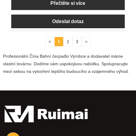
Přečtěte si více
Odeslat dotaz
<
1
2
3
>
Profesionální Čína Bahní čerpadlo Výrobce a dodavatel máme
vlastní továrnu. Dodíme vám uspokojivou nabídku. Spolupracujte
mezi sebou na vytvoření lepšího budoucího a vzájemného výhod.